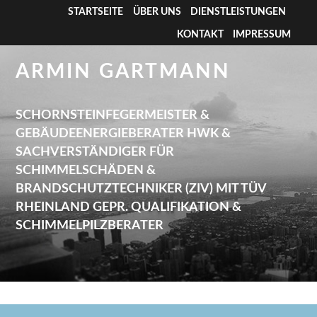
STARTSEITE
ÜBER UNS
DIENSTLEISTUNGEN
KONTAKT
IMPRESSUM
ARMIN GARTMANN
SCHORNSTEINFEGERMEISTER &
GEBÄUDEENERGIEBERATER HWK &
SACHVERSTÄNDIGER FÜR
SCHIMMELSCHÄDEN &
BRANDSCHUTZTECHNIKER (ZIV) MIT TÜV
RHEINLAND GEPR. QUALIFIKATION &
SCHIMMELPILZBERATER